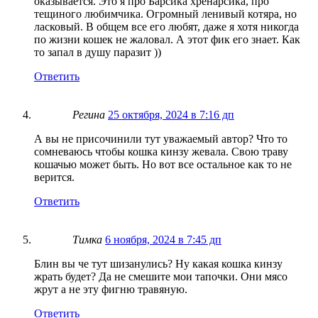
оказывается. Это я про Барсика хренарсика, про
тещиного любимчика. Огромный ленивый котяра, но
ласковый. В общем все его любят, даже я хотя никогда
по жизни кошек не жаловал. А этот фик его знает. Как
то запал в душу паразит ))
Ответить
Регина
25 октября, 2024 в 7:16 дп
А вы не присочинили тут уважаемый автор? Что то
сомневаюсь чтобы кошка кинзу жевала. Свою траву
кошачью может быть. Но вот все остальное как то не
верится.
Ответить
Тимка
6 ноября, 2024 в 7:45 дп
Блин вы че тут шизанулись? Ну какая кошка кинзу
жрать будет? Да не смешите мои тапочки. Они мясо
жрут а не эту фигню травяную.
Ответить