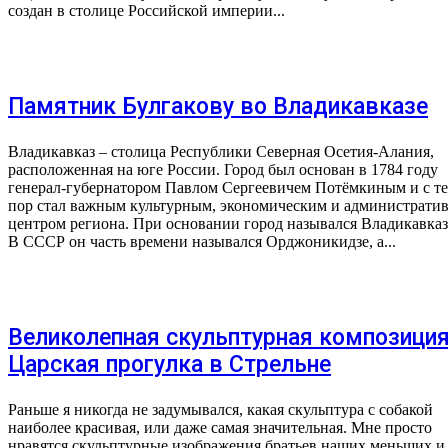
создан в столице Российской империи...
Памятник Булгакову во Владикавказе
Владикавказ – столица Республики Северная Осетия-Алания,
расположенная на юге России. Город был основан в 1784 году
генерал-губернатором Павлом Сергеевичем Потёмкиным и с т
пор стал важным культурным, экономическим и администрати
центром региона. При основании город назывался Владикавказ
В СССР он часть времени назывался Орджоникидзе, а...
Великолепная скульптурная композици
Царская прогулка в Стрельне
Раньше я никогда не задумывался, какая скульптура с собакой
наиболее красивая, или даже самая значительная. Мне просто
нравятся скульптурные изображения братьев наших меньших и