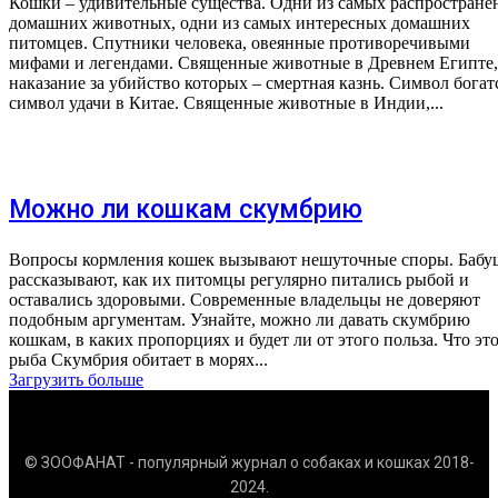
Кошки – удивительные существа. Одни из самых распростран
домашних животных, одни из самых интересных домашних
питомцев. Спутники человека, овеянные противоречивыми
мифами и легендами. Священные животные в Древнем Египте,
наказание за убийство которых – смертная казнь. Символ богат
символ удачи в Китае. Священные животные в Индии,...
Можно ли кошкам скумбрию
Вопросы кормления кошек вызывают нешуточные споры. Бабу
рассказывают, как их питомцы регулярно питались рыбой и
оставались здоровыми. Современные владельцы не доверяют
подобным аргументам. Узнайте, можно ли давать скумбрию
кошкам, в каких пропорциях и будет ли от этого польза. Что это за
рыба Скумбрия обитает в морях...
Загрузить больше
© ЗООФАНАТ - популярный журнал о собаках и кошках 2018-
2024.