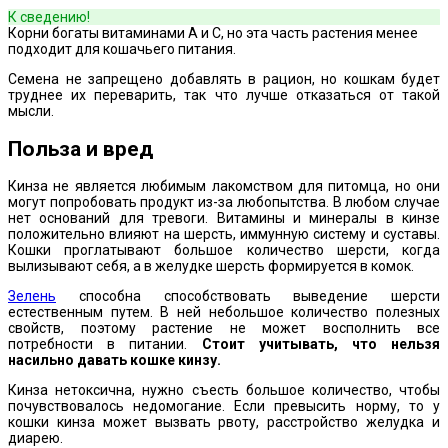
К сведению!
Корни богаты витаминами A и C, но эта часть растения менее
подходит для кошачьего питания.
Семена не запрещено добавлять в рацион, но кошкам будет
труднее их переварить, так что лучше отказаться от такой
мысли.
Польза и вред
Кинза не является любимым лакомством для питомца, но они
могут попробовать продукт из-за любопытства. В любом случае
нет оснований для тревоги. Витамины и минералы в кинзе
положительно влияют на шерсть, иммунную систему и суставы.
Кошки проглатывают большое количество шерсти, когда
вылизывают себя, а в желудке шерсть формируется в комок.
Зелень
способна способствовать выведение шерсти
естественным путем. В ней небольшое количество полезных
свойств, поэтому растение не может восполнить все
потребности в питании.
Стоит учитывать, что нельзя
насильно давать кошке кинзу.
Кинза нетоксична, нужно съесть большое количество, чтобы
почувствовалось недомогание. Если превысить норму, то у
кошки кинза может вызвать рвоту, расстройство желудка и
диарею.