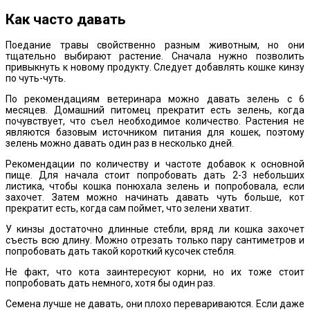
Как часто давать
Поедание травы свойственно разным животным, но они
тщательно выбирают растение. Сначала нужно позволить
привыкнуть к новому продукту. Следует добавлять кошке кинзу
по чуть-чуть.
По рекомендациям ветеринара можно давать зелень с 6
месяцев. Домашний питомец прекратит есть зелень, когда
почувствует, что съел необходимое количество. Растения не
являются базовым источником питания для кошек, поэтому
зелень можно давать один раз в несколько дней.
Рекомендации по количеству и частоте добавок к основной
пище. Для начала стоит попробовать дать 2-3 небольших
листика, чтобы кошка понюхала зелень и попробовала, если
захочет. Затем можно начинать давать чуть больше, кот
прекратит есть, когда сам поймет, что зелени хватит.
У кинзы достаточно длинные стебли, вряд ли кошка захочет
съесть всю длину. Можно отрезать только пару сантиметров и
попробовать дать такой короткий кусочек стебля.
Не факт, что кота заинтересуют корни, но их тоже стоит
попробовать дать немного, хотя бы один раз.
Семена лучше не давать, они плохо перевариваются. Если даже