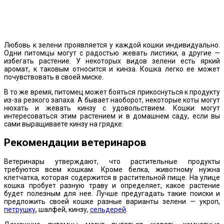
Любовь к зелени проявляется у каждой кошки индивидуально.
Одни питомцы могут с радостью жевать листики, а другие —
избегать растение. У некоторых видов зелени есть яркий
аромат, к таковым относится и кинза. Кошка легко ее может
почувствовать в своей миске.
В то же время, питомец может бояться прикоснуться к продукту
из-за резкого запаха. А бывает наоборот, некоторые коты могут
нюхать и жевать кинзу с удовольствием. Кошки могут
интересоваться этим растением и в домашнем саду, если вы
сами выращиваете кинзу на грядке.
Рекомендации ветеринаров
Ветеринары утверждают, что растительные продукты
требуются всем кошкам. Кроме белка, животному нужна
клетчатка, которая содержится в растительной пище. На улице
кошка пробует разную траву и определяет, какое растение
будет полезным для нее. Лучше предугадать такие поиски и
предложить своей кошке разные варианты зелени — укроп,
петрушку
, шалфей, кинзу,
сельдерей
.