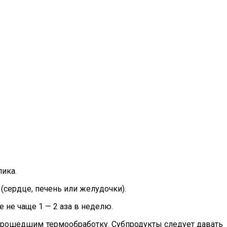
ика.
сердце, печень или желудочки).
 не чаще 1 — 2 аза в неделю.
прошедшим термообработку. Субпродукты следует давать