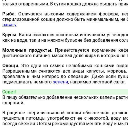
только отваренными. В сутки кошка должна съедать прим
Рыба.
Отличается высоким содержанием фосфора, пер
стерилизованной кошки должно быть минимальным, не бо
навагу
.
Крупы.
Каши считаются основным источником углеводов
как на воде, так и на мясном бульоне без добавления сол
Молочные продукты.
Приветствуется кормление кефи
диетического питания, массовая доля жира в которых не 
Овощи.
Это одни из самых нелюбимых кошками видов 
Разрешенными считаются все виды капусты, морковь, 
проявляла к ним интерес до операции. Даже если пуши
подмешивать немного
зелени
, например листовой салат.
Совет!
В пищу обязательно добавление нескольких капель расти
здоровой.
В рационе стерилизованной кошки обязательно должно 
пушистые питомцы употребляют ее с неохотой, воду м
всегда свежей. Летом рекомендуется менять воду и мыть м