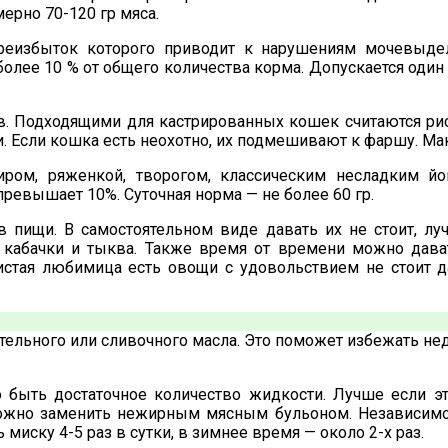
ерно 70-120 гр мяса.
еизбыток которого приводит к нарушениям мочевыдел
лее 10 % от общего количества корма. Допускается один
. Подходящими для кастрированных кошек считаются рис,
и. Если кошка есть неохотно, их подмешивают к фаршу. Макс
ром, ряженкой, творогом, классическим несладким йо
превышает 10%. Суточная норма — не более 60 гр.
пищи. В самостоятельном виде давать их не стоит, лу
кабачки и тыква. Также время от времени можно дават
стая любимица есть овощи с удовольствием не стоит д
тельного или сливочного масла. Это поможет избежать не
быть достаточное количество жидкости. Лучше если это 
ожно заменить нежирным мясным бульоном. Независимо 
иску 4-5 раз в сутки, в зимнее время — около 2-х раз.