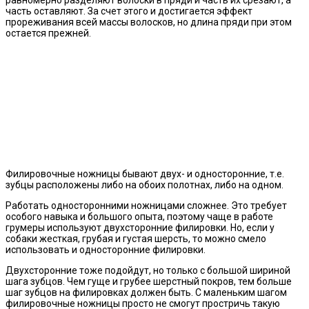
равномерно разделяют волоски в пряди и часть их срезают, а
часть оставляют. За счет этого и достигается эффект
прореживания всей массы волосков, но длина пряди при этом
остается прежней.
Филировочные ножницы бывают двух- и односторонние, т.е.
зубцы расположены либо на обоих полотнах, либо на одном.
Работать односторонними ножницами сложнее. Это требует
особого навыка и большого опыта, поэтому чаще в работе
грумеры используют двухсторонние филировки. Но, если у
собаки жесткая, грубая и густая шерсть, то можно смело
использовать и односторонние филировки.
Двухсторонние тоже подойдут, но только с большой шириной
шага зубцов. Чем гуще и грубее шерстный покров, тем больше
шаг зубцов на филировках должен быть. С маленьким шагом
филировочные ножницы просто не смогут простричь такую