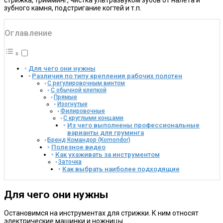
стрижка, тримминг, чистка ультразвуком зубов от налета и
зубного камня, подстригание когтей и т.п.
Оглавление
Для чего они нужны
Различия по типу крепления рабочих полотен
С регулировочным винтом
С обычной клепкой
Прямые
Изогнутые
Филировочные
С круглыми концами
Из чего выполнены профессиональные
варианты для груминга
Бренд Командор (Komondor)
Полезное видео
Как ухаживать за инструментом
Заточка
Как выбрать наиболее подходящие
Для чего они нужны
Остановимся на инструментах для стрижки. К ним относят
электрические машинки и ножницы.