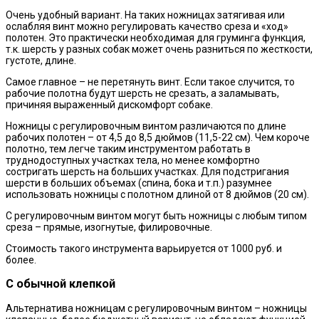
Очень удобный вариант. На таких ножницах затягивая или
ослабляя винт можно регулировать качество среза и «ход»
полотен. Это практически необходимая для груминга функция,
т.к. шерсть у разных собак может очень разниться по жесткости,
густоте, длине.
Самое главное – не перетянуть винт. Если такое случится, то
рабочие полотна будут шерсть не срезать, а заламывать,
причиняя выраженный дискомфорт собаке.
Ножницы с регулировочным винтом различаются по длине
рабочих полотен – от 4,5 до 8,5 дюймов (11,5-22 см). Чем короче
полотно, тем легче таким инструментом работать в
труднодоступных участках тела, но менее комфортно
состригать шерсть на больших участках. Для подстригания
шерсти в больших объемах (спина, бока и т.п.) разумнее
использовать ножницы с полотном длиной от 8 дюймов (20 см).
С регулировочным винтом могут быть ножницы с любым типом
среза – прямые, изогнутые, филировочные.
Стоимость такого инструмента варьируется от 1000 руб. и
более.
С обычной клепкой
Альтернатива ножницам с регулировочным винтом – ножницы