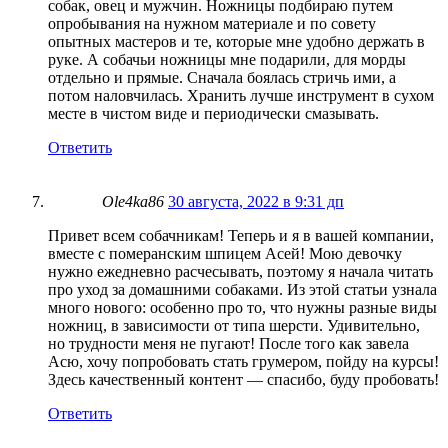
собак, овец и мужчин. Ножницы подбираю путем
опробывания на нужном материале и по совету
опытных мастеров и те, которые мне удобно держать в
руке. А собачьи ножницы мне подарили, для морды
отдельно и прямые. Сначала боялась стричь ими, а
потом наловчилась. Хранить лучше инструмент в сухом
месте в чистом виде и периодически смазывать.
Ответить
Ole4ka86
30 августа, 2022 в 9:31 дп
Привет всем собачникам! Теперь и я в вашей компании,
вместе с померанским шпицем Асей! Мою девочку
нужно ежедневно расчесывать, поэтому я начала читать
про уход за домашними собаками. Из этой статьи узнала
много нового: особенно про то, что нужны разные виды
ножниц, в зависимости от типа шерсти. Удивительно,
но трудности меня не пугают! После того как завела
Асю, хочу попробовать стать грумером, пойду на курсы!
Здесь качественный контент — спасибо, буду пробовать!
Ответить