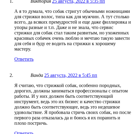
Виктория
25 августа, 2022 в 5:35 пп
А я то думала, что собак стригут обычными ножницами
для стрижки волос, типа как для мужчин. А тут столько
всего, да всяких премудростей и еще даже филлировка и
упоры разные и т.п. Даже и не знала, что сервис
стрижки для собак стал таким развитым, но ухоженных
красивых собачек очень люблю и мечтаю такую завести
для себя и буду ее водить на стрижки к хорошему
мастеру.
Ответить
Ванда
25 августа, 2022 в 5:45 пп
Я считаю, что стрижкой собак, особенно породных,
дорогих, должны заниматься профессионалы с опытом
работы. И у них должен быть соответствующий
инструмент, ведь это их бизнес и качество стрижки
должно быть соответствующее, ведь это недешевое
удовольствие. Я пробовала стричь своих собак, но после
первого раза отказалась да и боюсь я их поранить и
плохо постричь.
Ответить