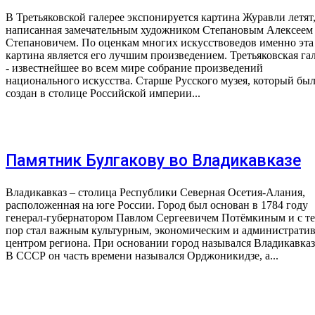
В Третьяковской галерее экспонируется картина Журавли летят
написанная замечательным художником Степановым Алексеем
Степановичем. По оценкам многих искусствоведов именно эта
картина является его лучшим произведением. Третьяковская га
- известнейшее во всем мире собрание произведений
национального искусства. Старше Русского музея, который бы
создан в столице Российской империи...
Памятник Булгакову во Владикавказе
Владикавказ – столица Республики Северная Осетия-Алания,
расположенная на юге России. Город был основан в 1784 году
генерал-губернатором Павлом Сергеевичем Потёмкиным и с т
пор стал важным культурным, экономическим и администрати
центром региона. При основании город назывался Владикавказ
В СССР он часть времени назывался Орджоникидзе, а...