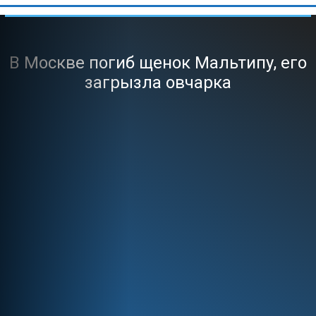
В Москве погиб щенок Мальтипу, его
загрызла овчарка