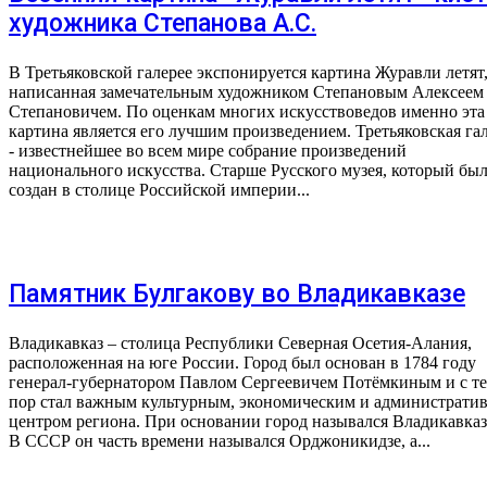
художника Степанова А.С.
В Третьяковской галерее экспонируется картина Журавли летят
написанная замечательным художником Степановым Алексеем
Степановичем. По оценкам многих искусствоведов именно эта
картина является его лучшим произведением. Третьяковская га
- известнейшее во всем мире собрание произведений
национального искусства. Старше Русского музея, который бы
создан в столице Российской империи...
Памятник Булгакову во Владикавказе
Владикавказ – столица Республики Северная Осетия-Алания,
расположенная на юге России. Город был основан в 1784 году
генерал-губернатором Павлом Сергеевичем Потёмкиным и с т
пор стал важным культурным, экономическим и администрати
центром региона. При основании город назывался Владикавказ
В СССР он часть времени назывался Орджоникидзе, а...