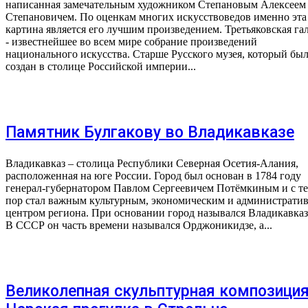
написанная замечательным художником Степановым Алексеем
Степановичем. По оценкам многих искусствоведов именно эта
картина является его лучшим произведением. Третьяковская га
- известнейшее во всем мире собрание произведений
национального искусства. Старше Русского музея, который бы
создан в столице Российской империи...
Памятник Булгакову во Владикавказе
Владикавказ – столица Республики Северная Осетия-Алания,
расположенная на юге России. Город был основан в 1784 году
генерал-губернатором Павлом Сергеевичем Потёмкиным и с т
пор стал важным культурным, экономическим и администрати
центром региона. При основании город назывался Владикавказ
В СССР он часть времени назывался Орджоникидзе, а...
Великолепная скульптурная композици