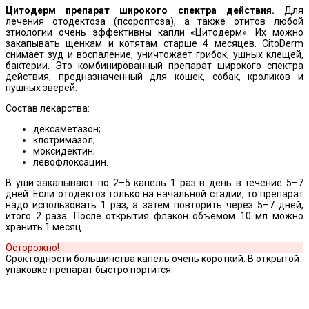
Цитодерм препарат широкого спектра действия.
Для
лечения отодектоза (псороптоза), а также отитов любой
этиологии очень эффективны капли «Цитодерм». Их можно
закапывать щенкам и котятам старше 4 месяцев. CitoDerm
снимает зуд и воспаление, уничтожает грибок, ушных клещей,
бактерии. Это комбинированный препарат широкого спектра
действия, предназначенный для кошек, собак, кроликов и
пушных зверей.
Состав лекарства:
дексаметазон;
клотримазол;
моксидектин;
левофлоксацин.
В уши закапывают по 2–5 капель 1 раз в день в течение 5–7
дней. Если отодектоз только на начальной стадии, то препарат
надо использовать 1 раз, а затем повторить через 5–7 дней,
итого 2 раза. После открытия флакон объёмом 10 мл можно
хранить 1 месяц.
Осторожно!
Срок годности большинства капель очень короткий. В открытой
упаковке препарат быстро портится.