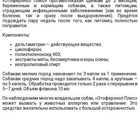
«Отоферонол Плюс» противопоказан щенкам до 2 месяцев,
беременным и кормящим собакам, а также питомцам,
страдающим инфекционными заболеваниями (как во время
болезни, так и сразу после выздоровления). Придётся
подождать пару недель после того, как питомец полностью
поправится.
Компоненты:
дельтаметрин — действующее вещество.
циклоферон;
полиэтиленоксид 400;
экстракты мяты, бессмертника и коры осины;
изопропиловый спирт.
Собакам мелких пород назначают по 3 капли за 1 применение.
Собакам средних пород надо закапывать 4 капли, а крупным —
по 5 капель. Обработка проводится только 2 раза с перерывом в
5–7 дней. Объём флакона 10 мл.
По наблюдениям многих владельцев собак, «Отоферонол Плюс»
может вызвать у животных аллергию или отравление. Это
средство желательно использовать с большой осторожностью.