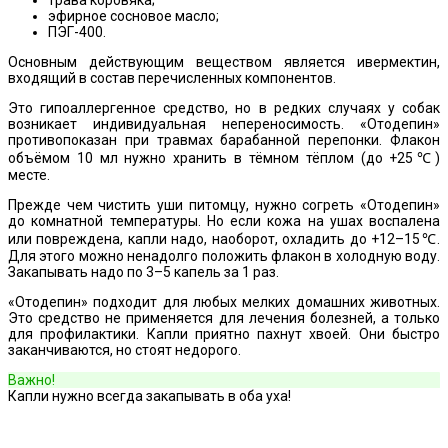
трава коровяка;
эфирное сосновое масло;
ПЭГ-400.
Основным действующим веществом является ивермектин,
входящий в состав перечисленных компонентов.
Это гипоаллергенное средство, но в редких случаях у собак
возникает индивидуальная непереносимость. «Отодепин»
противопоказан при травмах барабанной перепонки. Флакон
объёмом 10 мл нужно хранить в тёмном тёплом (до +25℃)
месте.
Прежде чем чистить уши питомцу, нужно согреть «Отодепин»
до комнатной температуры. Но если кожа на ушах воспалена
или повреждена, капли надо, наоборот, охладить до +12–15℃.
Для этого можно ненадолго положить флакон в холодную воду.
Закапывать надо по 3–5 капель за 1 раз.
«Отодепин» подходит для любых мелких домашних животных.
Это средство не применяется для лечения болезней, а только
для профилактики. Капли приятно пахнут хвоей. Они быстро
заканчиваются, но стоят недорого.
Важно!
Капли нужно всегда закапывать в оба уха!