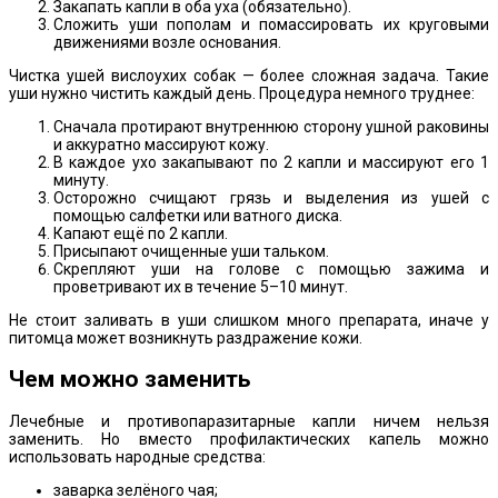
Закапать капли в оба уха (обязательно).
Сложить уши пополам и помассировать их круговыми
движениями возле основания.
Чистка ушей вислоухих собак — более сложная задача. Такие
уши нужно чистить каждый день. Процедура немного труднее:
Сначала протирают внутреннюю сторону ушной раковины
и аккуратно массируют кожу.
В каждое ухо закапывают по 2 капли и массируют его 1
минуту.
Осторожно счищают грязь и выделения из ушей с
помощью салфетки или ватного диска.
Капают ещё по 2 капли.
Присыпают очищенные уши тальком.
Скрепляют уши на голове с помощью зажима и
проветривают их в течение 5–10 минут.
Не стоит заливать в уши слишком много препарата, иначе у
питомца может возникнуть раздражение кожи.
Чем можно заменить
Лечебные и противопаразитарные капли ничем нельзя
заменить. Но вместо профилактических капель можно
использовать народные средства:
заварка зелёного чая;