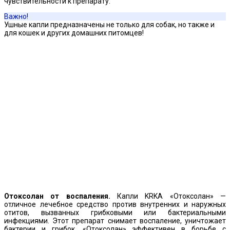
чувствительности к препарату.
Важно!
Ушные капли предназначены не только для собак, но также и
для кошек и других домашних питомцев!
Отоксолан от воспаления.
Капли KRKA «Отоксолан» —
отличное лечебное средство против внутренних и наружных
отитов, вызванных грибковыми или бактериальными
инфекциями. Этот препарат снимает воспаление, уничтожает
бактерии и грибок. «Отоксолан» эффективен в борьбе с