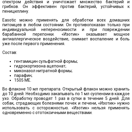
спектром действия и уничтожает множество бактерий и
грибков. Он эффективен против бактерий, устойчивых к
пенициллину.
Easotic можно применять для обработки всех домашних
питомцев в любом состоянии. Он противопоказан только при
индивидуальной непереносимости и при повреждении
барабанной перепонки. «Изотик» оказывает мощное
антиаллергическое воздействие, снимает воспаление и боль
уже после первого применения.
Состав:
гентамицин сульфатной формы;
гидрокортизона ацепонат;
миконазол нитратной формы;
парафин;
1505 МЕ.
Во флаконе 10 мл препарата. Открытый флакон можно хранить
до 10 дней. Необходимо закапывать по 1 мл суспензии в каждое
ухо. Обработку проводят 1 раз в сутки в течение 5 дней. Для
собак, страдающих болезнями почек и печени, «Изотик» нужно
использовать с осторожностью. «Изотик» нельзя применять
одновременно с ототоксичными веществами.