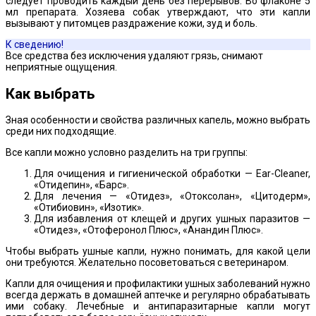
следует проводить каждый день без перерывов. Во флаконе 5
мл препарата. Хозяева собак утверждают, что эти капли
вызывают у питомцев раздражение кожи, зуд и боль.
К сведению!
Все средства без исключения удаляют грязь, снимают
неприятные ощущения.
Как выбрать
Зная особенности и свойства различных капель, можно выбрать
среди них подходящие.
Все капли можно условно разделить на три группы:
Для очищения и гигиенической обработки — Ear-Cleaner,
«Отидепин», «Барс».
Для лечения — «Отидез», «Отоксолан», «Цитодерм»,
«Отибиовин», «Изотик».
Для избавления от клещей и других ушных паразитов —
«Отидез», «Отоферонол Плюс», «Анандин Плюс».
Чтобы выбрать ушные капли, нужно понимать, для какой цели
они требуются. Желательно посоветоваться с ветеринаром.
Капли для очищения и профилактики ушных заболеваний нужно
всегда держать в домашней аптечке и регулярно обрабатывать
ими собаку. Лечебные и антипаразитарные капли могут