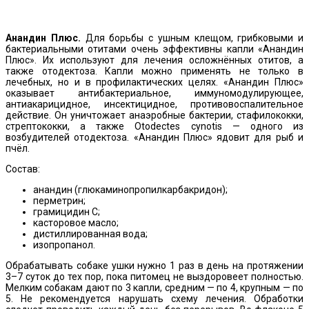
Анандин Плюс.
Для борьбы с ушным клещом, грибковыми и
бактериальными отитами очень эффективны капли «Анандин
Плюс». Их используют для лечения осложнённых отитов, а
также отодектоза. Капли можно применять не только в
лечебных, но и в профилактических целях. «Анандин Плюс»
оказывает антибактериальное, иммуномодулирующее,
антиакарицидное, инсектицидное, противовоспалительное
действие. Он уничтожает анаэробные бактерии, стафилококки,
стрептококки, а также Otodectes cynotis — одного из
возбудителей отодектоза. «Анандин Плюс» ядовит для рыб и
пчёл.
Состав:
анандин (глюкаминопропилкарбакридон);
перметрин;
грамицидин С;
касторовое масло;
дистиллированная вода;
изопропанол.
Обрабатывать собаке ушки нужно 1 раз в день на протяжении
3–7 суток до тех пор, пока питомец не выздоровеет полностью.
Мелким собакам дают по 3 капли, средним — по 4, крупным — по
5. Не рекомендуется нарушать схему лечения. Обработки