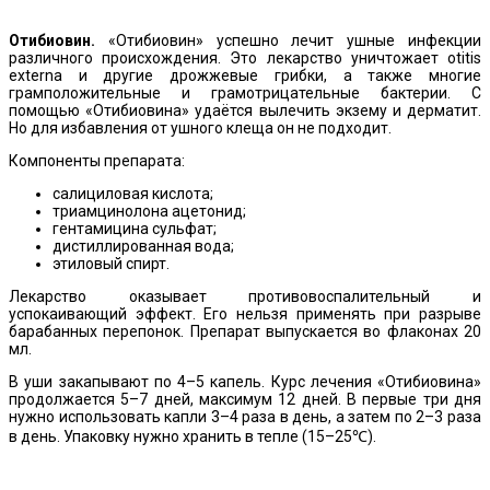
Отибиовин.
«Отибиовин» успешно лечит ушные инфекции
различного происхождения. Это лекарство уничтожает otitis
externa и другие дрожжевые грибки, а также многие
грамположительные и грамотрицательные бактерии. С
помощью «Отибиовина» удаётся вылечить экзему и дерматит.
Но для избавления от ушного клеща он не подходит.
Компоненты препарата:
салициловая кислота;
триамцинолона ацетонид;
гентамицина сульфат;
дистиллированная вода;
этиловый спирт.
Лекарство оказывает противовоспалительный и
успокаивающий эффект. Его нельзя применять при разрыве
барабанных перепонок. Препарат выпускается во флаконах 20
мл.
В уши закапывают по 4–5 капель. Курс лечения «Отибиовина»
продолжается 5–7 дней, максимум 12 дней. В первые три дня
нужно использовать капли 3–4 раза в день, а затем по 2–3 раза
в день. Упаковку нужно хранить в тепле (15–25℃).