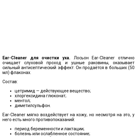
Ear-Cleaner для очистки уха.
Лосьон Ear-Cleaner отлично
очищает слуховой проход и ушные раковины, оказывает
сильный антисептический эффект. Он продаётся в больших (50
мл) флаконах.
Состав:
цетримид — действующее вещество;
хлоргексидина глюконат;
ментол;
диметилсульфон.
Ear-Cleaner мягко воздействует на кожу, но несмотря на это, у
него есть много противопоказаний:
период беременности и лактации;
болезнь или ослабленное состояние;