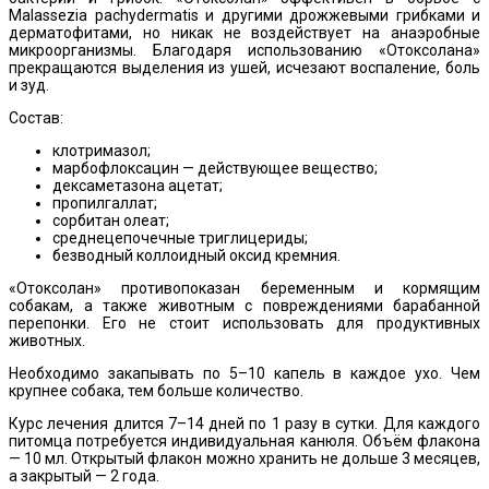
Malassezia pachydermatis и другими дрожжевыми грибками и
дерматофитами, но никак не воздействует на анаэробные
микроорганизмы. Благодаря использованию «Отоксолана»
прекращаются выделения из ушей, исчезают воспаление, боль
и зуд.
Состав:
клотримазол;
марбофлоксацин — действующее вещество;
дексаметазона ацетат;
пропилгаллат;
сорбитан олеат;
среднецепочечные триглицериды;
безводный коллоидный оксид кремния.
«Отоксолан» противопоказан беременным и кормящим
собакам, а также животным с повреждениями барабанной
перепонки. Его не стоит использовать для продуктивных
животных.
Необходимо закапывать по 5–10 капель в каждое ухо. Чем
крупнее собака, тем больше количество.
Курс лечения длится 7–14 дней по 1 разу в сутки. Для каждого
питомца потребуется индивидуальная канюля. Объём флакона
— 10 мл. Открытый флакон можно хранить не дольше 3 месяцев,
а закрытый — 2 года.