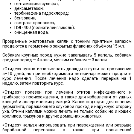
гентамицина сульфат;
дексаметазон;
тербинафина гидрохлорид;
бензокаин;
экстракт прополиса;
ПЭГ-400 (полиэтиленгликоль);
очищенная вода.
Прозрачные желтоватые капли с тонким приятным запахом
продаются в герметично закрытых флаконах объёмом 15 мл.
Собакам крупных пород нужно закапывать 5 капель, собакам
средних пород — 4 капли, мелким собакам — 3 капли.
«Отидез» нужно использовать дважды в сутки на протяжении
5–10 дней, но при необходимости ветеринар может продлить
курс лечения. После лечения надо сделать перерыв на 1
неделю, затем повторить курс.
«Отидез» полезен при лечении отитов инфекционного и
грибкового происхождения, а также для избавления от ушных
клещей и аллергических реакций. Капли подходят для лечения
дерматита, поражающего слуховой проход и наружную сторону
уха. Этими каплями можно лечить не только собак, но и кошек,
кроликов, грызунов и других домашних животных.
«Отидез» нельзя использовать при повреждении или разрыве
барабанной перепонки, а также при повышенной