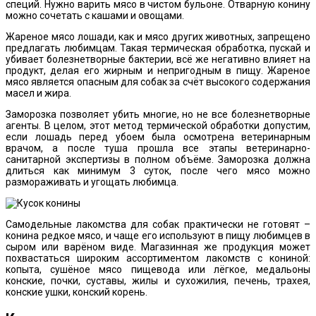
специй. Нужно варить мясо в чистом бульоне. Отварную конину
можно сочетать с кашами и овощами.
Жареное мясо лошади, как и мясо других животных, запрещено
предлагать любимцам. Такая термическая обработка, пускай и
убивает болезнетворные бактерии, всё же негативно влияет на
продукт, делая его жирным и непригодным в пищу. Жареное
мясо является опасным для собак за счёт высокого содержания
масел и жира.
Заморозка позволяет убить многие, но не все болезнетворные
агенты. В целом, этот метод термической обработки допустим,
если лошадь перед убоем была осмотрена ветеринарным
врачом, а после туша прошла все этапы ветеринарно-
санитарной экспертизы в полном объёме. Заморозка должна
длиться как минимум 3 суток, после чего мясо можно
размораживать и угощать любимца.
Самодельные лакомства для собак практически не готовят –
конина редкое мясо, и чаще его используют в пищу любимцев в
сыром или варёном виде. Магазинная же продукция может
похвастаться широким ассортиментом лакомств с кониной:
копыта, сушёное мясо пищевода или лёгкое, медальоны
конские, почки, суставы, жилы и сухожилия, печень, трахея,
конские ушки, конский корень.