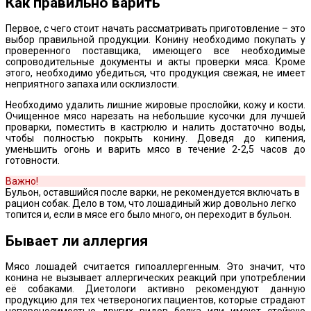
Как правильно варить
Первое, с чего стоит начать рассматривать приготовление – это
выбор правильной продукции. Конину необходимо покупать у
проверенного поставщика, имеющего все необходимые
сопроводительные документы и акты проверки мяса. Кроме
этого, необходимо убедиться, что продукция свежая, не имеет
неприятного запаха или осклизлости.
Необходимо удалить лишние жировые прослойки, кожу и кости.
Очищенное мясо нарезать на небольшие кусочки для лучшей
проварки, поместить в кастрюлю и налить достаточно воды,
чтобы полностью покрыть конину. Доведя до кипения,
уменьшить огонь и варить мясо в течение 2-2,5 часов до
готовности.
Важно!
Бульон, оставшийся после варки, не рекомендуется включать в
рацион собак. Дело в том, что лошадиный жир довольно легко
топится и, если в мясе его было много, он переходит в бульон.
Бывает ли аллергия
Мясо лошадей считается гипоаллергенным. Это значит, что
конина не вызывает аллергических реакций при употреблении
её собаками. Диетологи активно рекомендуют данную
продукцию для тех четвероногих пациентов, которые страдают