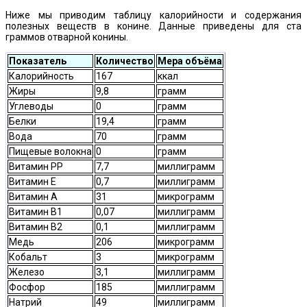
Ниже мы приводим таблицу калорийности и содержания
полезных веществ в конине. Данные приведены для ста
граммов отварной конины.
Показатель
Количество
Мера объёма
Калорийность
167
ккал
Жиры
9,8
грамм
Углеводы
0
грамм
Белки
19,4
грамм
Вода
70
грамм
Пищевые волокна
0
грамм
Витамин PP
7,7
миллиграмм
Витамин Е
0,7
миллиграмм
Витамин А
31
микрограмм
Витамин B1
0,07
миллиграмм
Витамин B2
0,1
миллиграмм
Медь
206
микрограмм
Кобальт
3
микрограмм
Железо
3,1
миллиграмм
Фосфор
185
миллиграмм
Натрий
49
миллиграмм