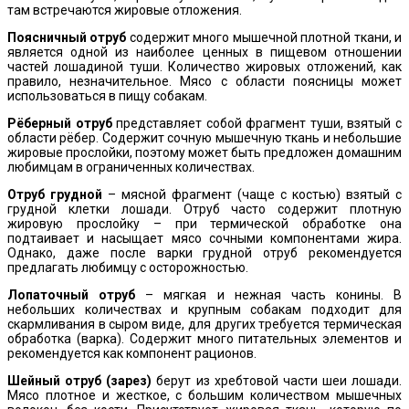
там встречаются жировые отложения.
Поясничный отруб
содержит много мышечной плотной ткани, и
является одной из наиболее ценных в пищевом отношении
частей лошадиной туши. Количество жировых отложений, как
правило, незначительное. Мясо с области поясницы может
использоваться в пищу собакам.
Рёберный отруб
представляет собой фрагмент туши, взятый с
области рёбер. Содержит сочную мышечную ткань и небольшие
жировые прослойки, поэтому может быть предложен домашним
любимцам в ограниченных количествах.
Отруб грудной
– мясной фрагмент (чаще с костью) взятый с
грудной клетки лошади. Отруб часто содержит плотную
жировую прослойку – при термической обработке она
подтаивает и насыщает мясо сочными компонентами жира.
Однако, даже после варки грудной отруб рекомендуется
предлагать любимцу с осторожностью.
Лопаточный отруб
– мягкая и нежная часть конины. В
небольших количествах и крупным собакам подходит для
скармливания в сыром виде, для других требуется термическая
обработка (варка). Содержит много питательных элементов и
рекомендуется как компонент рационов.
Шейный отруб (зарез)
берут из хребтовой части шеи лошади.
Мясо плотное и жесткое, с большим количеством мышечных