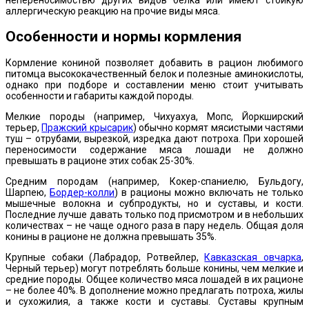
непереносимостью других видов белка или имеют стойкую
аллергическую реакцию на прочие виды мяса.
Особенности и нормы кормления
Кормление кониной позволяет добавить в рацион любимого
питомца высококачественный белок и полезные аминокислоты,
однако при подборе и составлении меню стоит учитывать
особенности и габариты каждой породы.
Мелкие породы (например, Чихуахуа, Мопс, Йоркширский
терьер,
Пражский крысарик
) обычно кормят мясистыми частями
туш – отрубами, вырезкой, изредка дают потроха. При хорошей
переносимости содержание мяса лошади не должно
превышать в рационе этих собак 25-30%.
Средним породам (например, Кокер-спаниелю, Бульдогу,
Шарпею,
Бордер-колли
) в рационы можно включать не только
мышечные волокна и субпродукты, но и суставы, и кости.
Последние лучше давать только под присмотром и в небольших
количествах – не чаще одного раза в пару недель. Общая доля
конины в рационе не должна превышать 35%.
Крупные собаки (Лабрадор, Ротвейлер,
Кавказская овчарка
,
Черный терьер) могут потреблять больше конины, чем мелкие и
средние породы. Общее количество мяса лошадей в их рационе
– не более 40%. В дополнение можно предлагать потроха, жилы
и сухожилия, а также кости и суставы. Суставы крупным