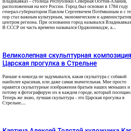
Владикавказ – столица Республики Северная Осетия-Алания,
расположенная на юге России. Город был основан в 1784 году
генерал-губернатором Павлом Сергеевичем Потёмкиным и с т
пор стал важным культурным, экономическим и администрати
центром региона. При основании город назывался Владикавказ
В СССР он часть времени назывался Орджоникидзе, а...
Великолепная скульптурная композици
Царская прогулка в Стрельне
Раньше я никогда не задумывался, какая скульптура с собакой
наиболее красивая, или даже самая значительная. Мне просто
нравятся скульптурные изображения братьев наших меньших и
потому я фотографирую их в каждом городе, который посещаю
Теперь же знаю, лучшая скульптура - это Царская прогулка в
Стрельне....
Картина Алексей Толстой художника Ка