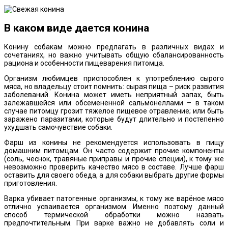
В каком виде дается конина
Конину собакам можно предлагать в различных видах и
сочетаниях, но важно учитывать общую сбалансированность
рациона и особенности пищеварения питомца.
Организм любимцев приспособлен к употреблению сырого
мяса, но владельцу стоит помнить: сырая пища – риск развития
заболеваний. Конина может иметь неприятный запах, быть
залежавшейся или обсеменённой сальмонеллами – в таком
случае питомцу грозит тяжелое пищевое отравление; или быть
заражено паразитами, которые будут длительно и постепенно
ухудшать самочувствие собаки.
Фарш из конины не рекомендуется использовать в пищу
домашним питомцам. Он часто содержит прочие компоненты
(соль, чеснок, травяные приправы и прочие специи), к тому же
невозможно проверить качество мясо в составе. Лучше фарш
оставить для своего обеда, а для собаки выбрать другие формы
приготовления.
Варка убивает патогенные организмы, к тому же варёное мясо
отлично усваивается организмом. Именно поэтому данный
способ термической обработки можно назвать
предпочтительным. При варке важно не добавлять соли и