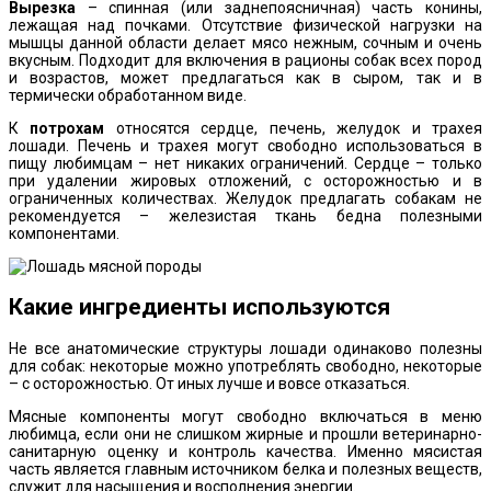
Вырезка
– спинная (или заднепоясничная) часть конины,
лежащая над почками. Отсутствие физической нагрузки на
мышцы данной области делает мясо нежным, сочным и очень
вкусным. Подходит для включения в рационы собак всех пород
и возрастов, может предлагаться как в сыром, так и в
термически обработанном виде.
К
потрохам
относятся сердце, печень, желудок и трахея
лошади. Печень и трахея могут свободно использоваться в
пищу любимцам – нет никаких ограничений. Сердце – только
при удалении жировых отложений, с осторожностью и в
ограниченных количествах. Желудок предлагать собакам не
рекомендуется – железистая ткань бедна полезными
компонентами.
Какие ингредиенты используются
Не все анатомические структуры лошади одинаково полезны
для собак: некоторые можно употреблять свободно, некоторые
– с осторожностью. От иных лучше и вовсе отказаться.
Мясные компоненты могут свободно включаться в меню
любимца, если они не слишком жирные и прошли ветеринарно-
санитарную оценку и контроль качества. Именно мясистая
часть является главным источником белка и полезных веществ,
служит для насыщения и восполнения энергии.