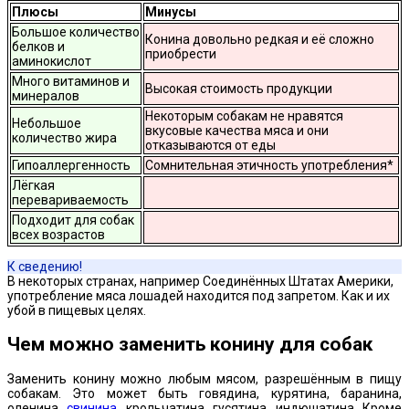
Плюсы
Минусы
Большое количество
Конина довольно редкая и её сложно
белков и
приобрести
аминокислот
Много витаминов и
Высокая стоимость продукции
минералов
Некоторым собакам не нравятся
Небольшое
вкусовые качества мяса и они
количество жира
отказываются от еды
Гипоаллергенность
Сомнительная этичность употребления*
Лёгкая
перевариваемость
Подходит для собак
всех возрастов
К сведению!
В некоторых странах, например Соединённых Штатах Америки,
употребление мяса лошадей находится под запретом. Как и их
убой в пищевых целях.
Чем можно заменить конину для собак
Заменить конину можно любым мясом, разрешённым в пищу
собакам. Это может быть говядина, курятина, баранина,
оленина,
свинина
, крольчатина, гусятина, индюшатина. Кроме