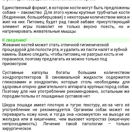
Единственный формат, в котором кости могут быть предложены
собаке – лакомство. Для этого нужны крупные трубчатые кости
(бедренная, большеберцовая) с некоторым количеством мяса и
жил на них. Питомец будет рад такой забаве: присутствующий
элемент игры позволит не только вкусно поесть, но и
натренировать жевательные мышцы.
К сведению!
Жевание костей может стать отличной гигиенической
процедурой для полости рта, и удалить из пасти налёт и зубной
камень. Важно следить, чтобы питомец не разгрыз кость и не
поранился, поэтому предлагать их можно только под
присмотром.
Суставные капсулы богаты большим количеством
хондропротекторов. В синовиальной жидкости содержится
глюкозамин и хондроитин, которые столь необходимы для
здоровья опорно-двигательного аппарата крупных пород собак.
Поэтому для них употребление рекомендовано, остальным же
породам пользы от лошадиных суставов нет.
Шкура лошади имеет плотную и тугую текстуру, из-за чего её
употребление не рекомендуется. Организм собак может не
переварить кожу коня, и тогда она «скомкуется» на выходе из
желудка или в кишечнике, чем вызовет копростаз (кишечную
непроходимость). Лечение такой патологии – только
хирургическое.