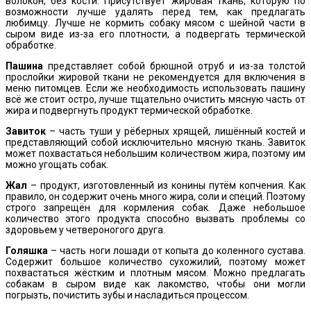
волокон, без кости. Присутствует жировая ткань, которую по
возможности лучше удалять перед тем, как предлагать
любимцу. Лучше не кормить собаку мясом с шейной части в
сыром виде из-за его плотности, а подвергать термической
обработке.
Пашина
представляет собой брюшной отруб и из-за толстой
прослойки жировой ткани не рекомендуется для включения в
меню питомцев. Если же необходимость использовать пашину
всё же стоит остро, лучше тщательно очистить мясную часть от
жира и подвергнуть продукт термической обработке.
Завиток
– часть туши у рёберных хрящей, лишённый костей и
представляющий собой исключительно мясную ткань. Завиток
может похвастаться небольшим количеством жира, поэтому им
можно угощать собак.
Жал
– продукт, изготовленный из конины путём копчения. Как
правило, он содержит очень много жира, соли и специй. Поэтому
строго запрещён для кормления собак. Даже небольшое
количество этого продукта способно вызвать проблемы со
здоровьем у четвероногого друга.
Голяшка
– часть ноги лошади от копыта до коленного сустава.
Содержит большое количество сухожилий, поэтому может
похвастаться жёстким и плотным мясом. Можно предлагать
собакам в сыром виде как лакомство, чтобы они могли
погрызть, почистить зубы и насладиться процессом.