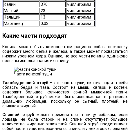
Калий
370
миллиграмм
Магний
23
миллиграмм
Кальций
13
миллиграмм
Марганец
0,03
миллиграмм
Какие части подходят
Конина может быть компонентом рациона собак, поскольку
содержит много белка и железа, а также может похвастаться
низким уровнем жира. Однако, не все части конины одинаково
полезны использования их в пищу.
Части конской туши
Тазобедренный отруб
– это часть туши, включающая в себя
область бедра и таза. Состоит из мышц, связок и костей,
содержит большое количество сочной мышечной ткани.
Тазобедренный отруб может быть использован в рационах
домашних любимцев, поскольку он сытный, плотный, не
слишком жирный.
Спинной отруб
может применяться в пищу собакам, если
лошадь не была старой и на спине отсутствует большое
количество жировых отложений. Спинной отруб представляет
собой часть туши, вырезанную со спины, и у некоторых лошадей