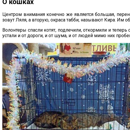
О кошках
Центром внимания конечно же является большая, перен
зовут Ляля, а вторую, окраса табби, называют Кира. Им о
Волонтеры спасли котят, подлечили, откормили и теперь 
устали и от дороги, и от шума, и от людей мимо них проб