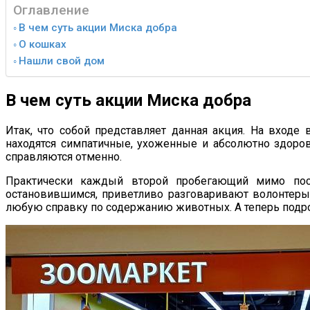
Оглавление
В чем суть акции Миска добра
О кошках
Нашли свой дом
В чем суть акции Миска добра
Итак, что собой представляет данная акция. На входе
находятся симпатичные, ухоженные и абсолютно здоро
справляются отменно.
Практически каждый второй пробегающий мимо посет
остановившимся, приветливо разговаривают волонтеры.
любую справку по содержанию животных. А теперь подр