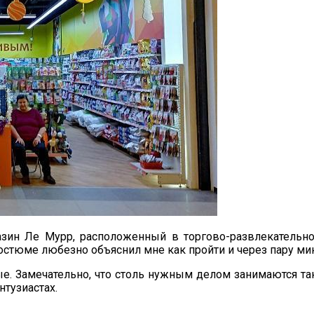
азин Ле Мурр, расположенный в торгово-развлекательн
остюме любезно объяснил мне как пройти и через пару мин
ные. Замечательно, что столь нужным делом занимаются т
тузиастах.