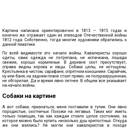
Картина написана ориентировочно в 1813 — 1815 годах и
конечно же отражает один из эпизодов Отечественной войны
1812 года. Собственно, тогда многие художники обратились к
данной тематике.
По всей видимости это начало войны. Кавалеристы хорошо
одеты, сама одежда не потрепана, не испачкана, лошади
свежие, хорошо кормленые. В деревне скот присутствует,
справа видны корова и овцы. Собаки целы, не истощены.
Крестьянка в чистом, сарафане, опрятном кокошнике. Сарайчик,
ну или баня, на заднем плане стоит прямо, не полуразрушенная,
не обгорелая. Да и время явно летнее. В общем все указывает
на начало войны.
Собаки на картине
А вот собаки, признаться, меня поставили в тупик. Они явно
породистые, охотничьи. Похожи на легавых. Таких мог иметь
только помещик, так как каждая стоило целое состояние, за
которое можно было купить несколько душ крепостных. Откуда
же они взялись? Не могли они кавалеристов в походе