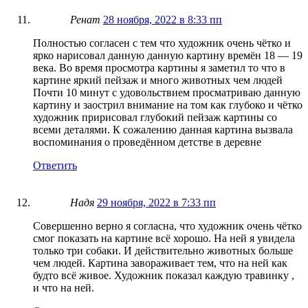
Ренат
28 ноября, 2022 в 8:33 пп
Полностью согласен с тем что художник очень чëтко и
ярко нарисовал данную данную картину времëн 18 — 19
века. Во время просмотра картины я заметил то что в
картине яркий пейзаж и много животных чем людей
Почти 10 минут с удовольствием просматриваю данную
картину и заострил внимание на том как глубоко и чëтко
художник пририсовал глубокий пейзаж картины со
всеми деталями. К сожалению данная картина вызвала
воспоминания о проведëнном детстве в деревне
Ответить
Надя
29 ноября, 2022 в 7:33 пп
Совершенно верно я согласна, что художник очень чётко
смог показать на картине всё хорошо. На ней я увидела
только три собаки. И действительно животных больше
чем людей. Картина завораживает тем, что на ней как
будто всё живое. Художник показал каждую травинку ,
и что на ней.