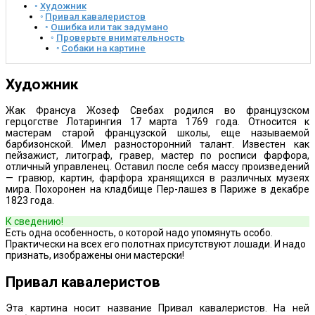
Художник
Привал кавалеристов
Ошибка или так задумано
Проверьте внимательность
Собаки на картине
Художник
Жак Франсуа Жозеф Свебах родился во французском
герцогстве Лотарингия 17 марта 1769 года. Относится к
мастерам старой французской школы, еще называемой
барбизонской. Имел разносторонний талант. Известен как
пейзажист, литограф, гравер, мастер по росписи фарфора,
отличный управленец. Оставил после себя массу произведений
— гравюр, картин, фарфора хранящихся в различных музеях
мира. Похоронен на кладбище Пер-лашез в Париже в декабре
1823 года.
К сведению!
Есть одна особенность, о которой надо упомянуть особо.
Практически на всех его полотнах присутствуют лошади. И надо
признать, изображены они мастерски!
Привал кавалеристов
Эта картина носит название Привал кавалеристов. На ней