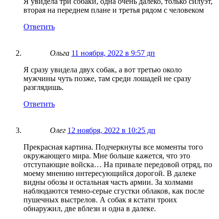
Я увидела три собаки, одна очень далеко, только силуэт,
вторая на переднем плане и третья рядом с человеком
Ответить
Ольга
11 ноября, 2022 в 9:57 дп
Я сразу увидела двух собак, а вот третью около
мужчины чуть позже, там среди лошадей не сразу
разглядишь.
Ответить
Олег
12 ноября, 2022 в 10:25 дп
Прекрасная картина. Подчеркнуты все моменты того
окружающего мира. Мне больше кажется, что это
отступающие войска… На привале передовой отряд, по
моему мнению интересующийся дорогой. В далеке
видны обозы и остальная часть армии. За холмами
наблюдаются темно-серые сгустки облаков, как после
пушечных выстрелов. А собак я кстати троих
обнаружил, две вблези и одна в далеке.