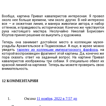
Вообще, картина Привал кавалеристов интересная. Я провел
около нее больше времени, чем около других. В ней интересно
все — и сюжетная линия, и манера живописи автора, и набор
оттенков, и правдивость историческая. Конечно же чувствуется
рука настоящего мастера. Неслучайно Николай Борисович
Юсупов принял решение ее выкупить у художника.
Теперь она занимает достойное место в коллекции музея-
усадьбы Архангельское в Подмосковье. А еще, в музее можно
увидеть
тарелку из коллекции императорского фарфора
, на
которой воспроизведен фрагмент этой картины. Да, конечно же
пора сказать ответ на заданный вопрос. На картине Привал
кавалеристов изображены три собаки. Я специально обвел их
красной линией на картинке. Теперь вы можете проверить свою
внимательность.
12 КОММЕНТАРИИ
Оксана
11 ноября, 2022 в 7:57 дп