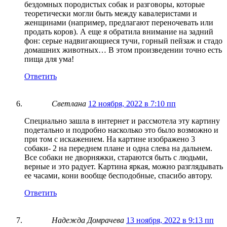
бездомных породистых собак и разговоры, которые
теоретически могли быть между кавалеристами и
женщинами (например, предлагают переночевать или
продать коров). А еще я обратила внимание на задний
фон: серые надвигающиеся тучи, горный пейзаж и стадо
домашних животных… В этом произведении точно есть
пища для ума!
Ответить
Светлана
12 ноября, 2022 в 7:10 пп
Специально зашла в интернет и рассмотела эту картину
подетально и подробно насколько это было возможно и
при том с искажением. На картине изображено 3
собаки- 2 на переднем плане и одна слева на дальнем.
Все собаки не дворняжки, стараются быть с людьми,
верные и это радует. Картина яркая, можно разглядывать
ее часами, кони вообще бесподобные, спасибо автору.
Ответить
Надежда Домрачева
13 ноября, 2022 в 9:13 пп