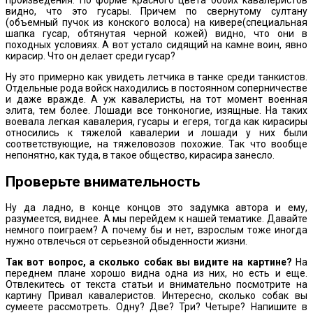
произведения. По форме красного цвета обоих кавалеристов
видно, что это гусары. Причем по свернутому султану
(объемный пучок из конского волоса) на кивере(специальная
шапка гусар, обтянутая черной кожей) видно, что они в
походных условиях. А вот устало сидящий на камне воин, явно
кирасир. Что он делает среди гусар?
Ну это примерно как увидеть летчика в танке среди танкистов.
Отдельные рода войск находились в постоянном соперничестве
и даже вражде. А уж кавалеристы, на тот момент военная
элита, тем более. Лошади все тонконогие, изящные. На таких
воевала легкая кавалерия, гусары и егеря, тогда как кирасиры
относились к тяжелой кавалерии и лошади у них были
соответствующие, на тяжеловозов похожие. Так что вообще
непонятно, как туда, в такое общество, кирасира занесло.
Проверьте внимательность
Ну да ладно, в конце концов это задумка автора и ему,
разумеется, виднее. А мы перейдем к нашей тематике. Давайте
немного поиграем? А почему бы и нет, взрослым тоже иногда
нужно отвлечься от серьезной обыденности жизни.
Так вот вопрос, а сколько собак вы видите на картине?
На
переднем плане хорошо видна одна из них, но есть и еще.
Отвлекитесь от текста статьи и внимательно посмотрите на
картину Привал кавалеристов. Интересно, сколько собак вы
сумеете рассмотреть. Одну? Две? Три? Четыре? Напишите в