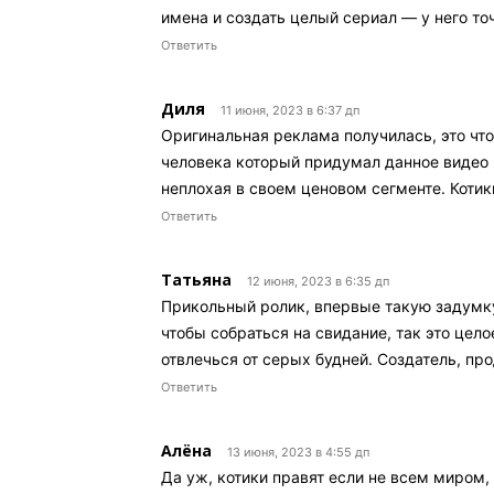
имена и создать целый сериал — у него то
Ответить
Диля
11 июня, 2023 в 6:37 дп
Оригинальная реклама получилась, это что
человека который придумал данное видео к
неплохая в своем ценовом сегменте. Котик
Ответить
Татьяна
12 июня, 2023 в 6:35 дп
Прикольный ролик, впервые такую задумку
чтобы собраться на свидание, так это цело
отвлечься от серых будней. Создатель, пр
Ответить
Алёна
13 июня, 2023 в 4:55 дп
Да уж, котики правят если не всем миром,