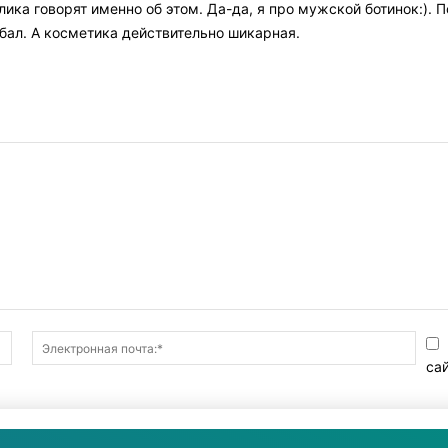
ка говорят именно об этом. Да-да, я про мужской ботинок:). П
бал. А косметика действительно шикарная.
Имя:*
Элек
почт
са