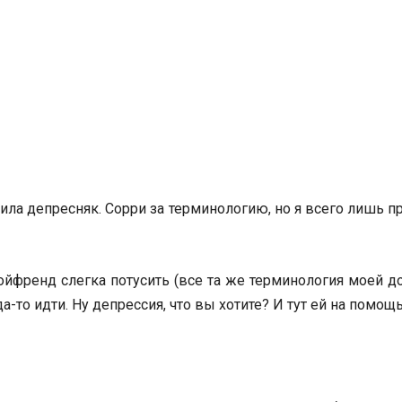
ла депресняк. Сорри за терминологию, но я всего лишь 
френд слегка потусить (все та же терминология моей доче
а-то идти. Ну депрессия, что вы хотите? И тут ей на пом