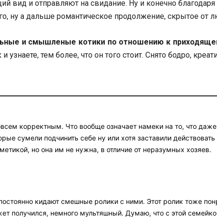
й вид и отправляют на свидание. Ну и конечно благодаря 
о, ну а дальше романтическое продолжение, скрытое от л
ельные и смышленые котики по отношению к приходяще
и узнаете, тем более, что он того стоит. Снято бодро, креа
овсем корректным. Что вообще означает намеки на то, что даж
ые сумели подчинить себе ну или хотя заставили действовать 
метикой, но она им не нужна, в отличие от неразумных хозяев.
постоянно кидают смешные ролики с ними. Этот ролик тоже понр
ет получился, немного мультяшный. Думаю, что с этой семейко