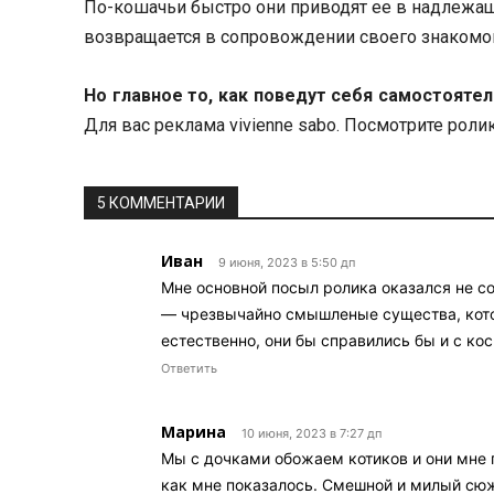
По-кошачьи быстро они приводят ее в надлежащи
возвращается в сопровождении своего знакомог
Но главное то, как поведут себя самостоят
Для вас реклама vivienne sabo. Посмотрите ролик 
5 КОММЕНТАРИИ
Иван
9 июня, 2023 в 5:50 дп
Мне основной посыл ролика оказался не с
— чрезвычайно смышленые существа, котор
естественно, они бы справились бы и с кос
Ответить
Марина
10 июня, 2023 в 7:27 дп
Мы с дочками обожаем котиков и они мне 
как мне показалось. Смешной и милый сюж