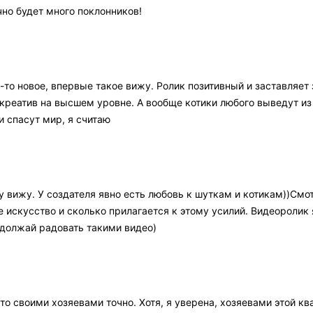
чно будет много поклонников!
-то новое, впервые такое вижу. Ролик позитивный и заставляет
реатив на высшем уровне. А вообще котики любого выведут из 
и спасут мир, я считаю
 вижу. У создателя явно есть любовь к шуткам и котикам))Смо
е искусство и сколько прилагается к этому усилий. Видеоролик я
одолжай радовать такими видео)
 то своими хозяевами точно. Хотя, я уверена, хозяевами этой к