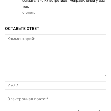
обязательно их встретишь. Неправильный у вас
топ.
Ответить
ОСТАВЬТЕ ОТВЕТ
Комментарий:
Им
Эл
поч