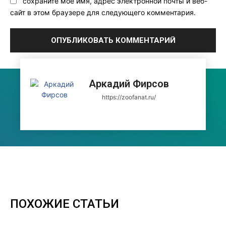
сохраните мое имя, адрес электронной почты и веб-
сайт в этом браузере для следующего комментария.
Аркадий Фирсов
https://zoofanat.ru/
ПОХОЖИЕ СТАТЬИ
Все
Аксессуары
Интересное
Кормление
Кошки
Собаки
Уход
Подробнее